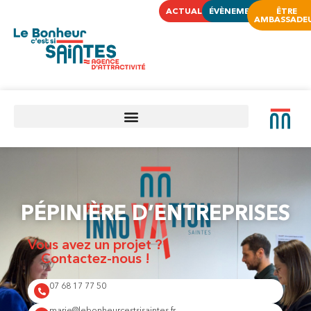
ACTUALITÉS
ÉVÈNEMENTS
ÊTRE
AMBASSADE
PÉPINIÈRE D’ENTREPRISES
Vous avez un projet ?
Contactez-nous !
07 68 17 77 50
marie@lebonheurcestsisaintes.fr