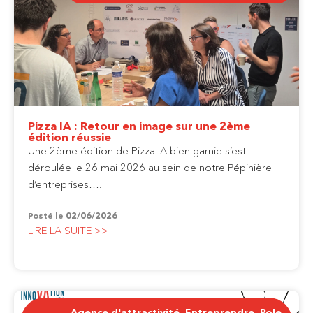
Pizza IA : Retour en image sur une 2ème
édition réussie
Une 2ème édition de Pizza IA bien garnie s’est
déroulée le 26 mai 2026 au sein de notre Pépinière
d’entreprises….
Posté le
02/06/2026
LIRE LA SUITE >>
Agence d'attractivité
,
Entreprendre
,
Pole