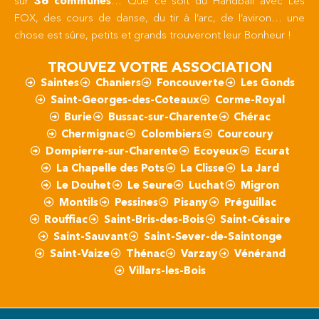
sur
36 communes
… Que ce soit du Handball avec Les
FOX, des cours de danse, du tir à l’arc, de l’aviron… une
chose est sûre, petits et grands trouveront leur Bonheur !
TROUVEZ VOTRE ASSOCIATION
Saintes
Chaniers
Foncouverte
Les Gonds
Saint-Georges-des-Coteaux
Corme-Royal
Burie
Bussac-sur-Charente
Chérac
Chermignac
Colombiers
Courcoury
Dompierre-sur-Charente
Ecoyeux
Ecurat
La Chapelle des Pots
La Clisse
La Jard
Le Douhet
Le Seure
Luchat
Migron
Montils
Pessines
Pisany
Préguillac
Rouffiac
Saint-Bris-des-Bois
Saint-Césaire
Saint-Sauvant
Saint-Sever-de-Saintonge
Saint-Vaize
Thénac
Varzay
Vénérand
Villars-les-Bois