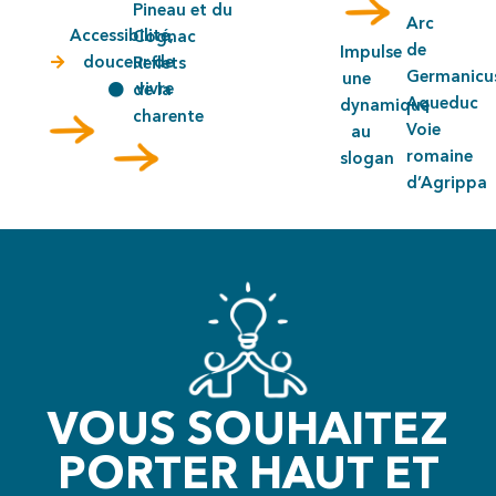
Pineau et du
Arc
Accessibilité,
Cognac
de
Impulse
douceur de
Reflets
Germanicu
une
vivre
de la
Aqueduc
dynamique
charente
Voie
au
romaine
slogan
d’Agrippa
VOUS SOUHAITEZ
PORTER HAUT ET