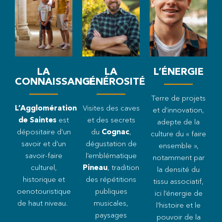
LA
LA
L’ÉNERGIE
CONNAISSANCE
GÉNÉROSITÉ
Terre de projets
L’Agglomération
Visites des caves
et d’innovation,
de Saintes
est
et des secrets
adepte de la
dépositaire d’un
du
Cognac
,
culture du « faire
savoir et d’un
dégustation de
ensemble »,
savoir-faire
l’emblématique
notamment par
culturel,
Pineau
, tradition
la densité du
historique et
des répétitions
tissu associatif,
oenotouristique
publiques
ici l’énergie de
de haut niveau.
musicales,
l’histoire et le
paysages
pouvoir de la