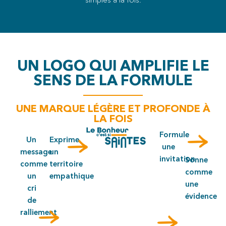
UN LOGO QUI AMPLIFIE LE
SENS DE LA FORMULE
UNE MARQUE LÉGÈRE ET PROFONDE À
LA FOIS
Formule
Un
Exprime
une
message
un
invitation
Sonne
comme
territoire
comme
un
empathique
une
cri
évidence
de
ralliement