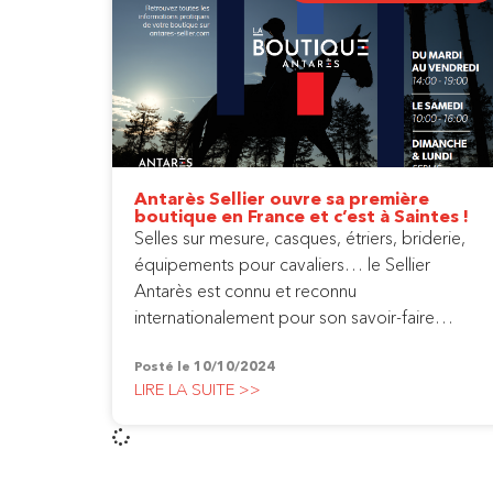
Antarès Sellier ouvre sa première
boutique en France et c’est à Saintes !
Selles sur mesure, casques, étriers, briderie,
équipements pour cavaliers… le Sellier
Antarès est connu et reconnu
internationalement pour son savoir-faire…
Posté le
10/10/2024
LIRE LA SUITE >>