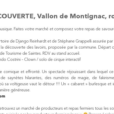
COUVERTE, Vallon de Montignac, r
musique. Faites votre marché et composez votre repas de savoure
oire de Django Reinhardt et de Stéphane Grappelli assurée par
a découverte des lavoirs, proposée par la commune. Départ de 
de Tourisme de Saintes. RDV au stand accueil.
o Costrini – Clown / solo de cirque interactif
omique et effronté. Un spectacle réjouissant dans lequel ce 
de saynètes hilarantes, des numéros de magie, de fakirisme
sa voltigeuse vaut le détour !!! Un « cabaret » burlesque et in
manière généreuse.
com
x, retrouvez un marché de producteurs et repas fermiers tous les 