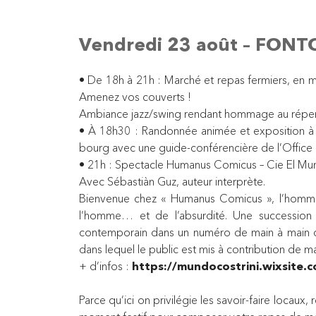
Vendredi 23 août – FONT
• De 18h à 21h : Marché et repas fermiers, en 
Amenez vos couverts !
Ambiance jazz/swing rendant hommage au répert
• À 18h30 : Randonnée animée et exposition à l
bourg avec une guide-conférencière de l’Office 
• 21h : Spectacle Humanus Comicus – Cie El Mund
Avec Sébastiàn Guz, auteur interprète.
Bienvenue chez « Humanus Comicus », l’homme c
l’homme… et de l’absurdité. Une succession 
contemporain dans un numéro de main à main où 
dans lequel le public est mis à contribution de 
+ d’infos :
https://mundocostrini.wixsite.
Parce qu’ici on privilégie les savoir-faire locau