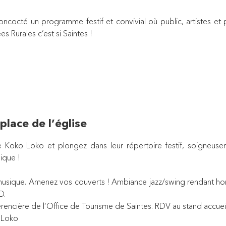
oncocté un programme festif et convivial où public, artistes e
 Rurales c’est si Saintes !
lace de l’église
 Koko Loko et plongez dans leur répertoire festif, soigneuse
ique !
n musique. Amenez vos couverts ! Ambiance jazz/swing rendant h
O.
érencière de l’Office de Tourisme de Saintes. RDV au stand accueil
o Loko