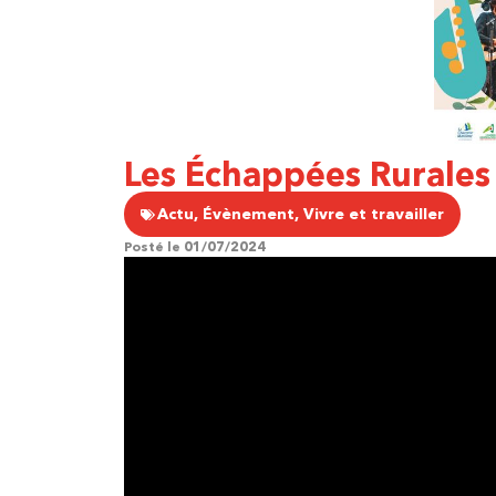
Les Échappées Rurales
Actu
,
Évènement
,
Vivre et travailler
Posté le
01/07/2024