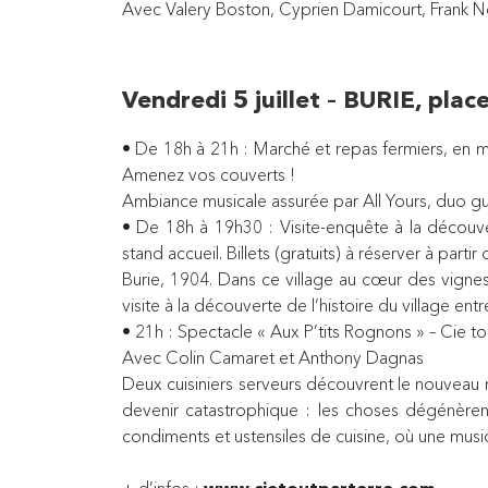
Avec Valery Boston, Cyprien Damicourt, Frank Ne
Vendredi 5 juillet – BURIE, place
• De 18h à 21h : Marché et repas fermiers, en 
Amenez vos couverts !
Ambiance musicale assurée par All Yours, duo gui
• De 18h à 19h30 : Visite-enquête à la découv
stand accueil. Billets (gratuits) à réserver à parti
Burie, 1904. Dans ce village au cœur des vignes
visite à la découverte de l’histoire du village ent
• 21h : Spectacle « Aux P’tits Rognons » – Cie to
Avec Colin Camaret et Anthony Dagnas
Deux cuisiniers serveurs découvrent le nouveau rest
devenir catastrophique : les choses dégénèrent
condiments et ustensiles de cuisine, où une musi
+ d’infos :
www.cietoutparterre.com