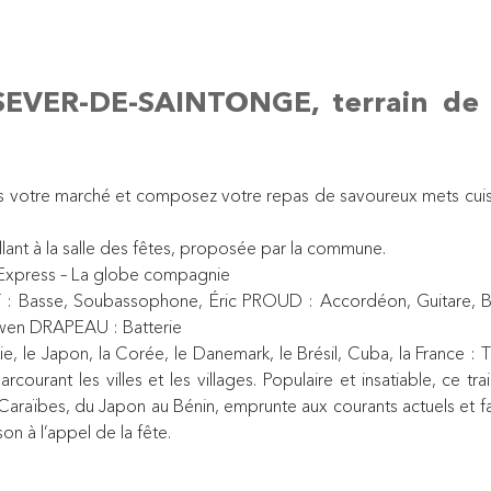
EVER-DE-SAINTONGE, terrain de Fo
tes votre marché et composez votre repas de savoureux mets cui
illant à la salle des fêtes, proposée par la commune.
 Express – La globe compagnie
 Basse, Soubassophone, Éric PROUD : Accordéon, Guitare, B
Gwen DRAPEAU : Batterie
rquie, le Japon, la Corée, le Danemark, le Brésil, Cuba, la Franc
rant les villes et les villages. Populaire et insatiable, ce tra
Caraïbes, du Japon au Bénin, emprunte aux courants actuels et fait
on à l’appel de la fête.