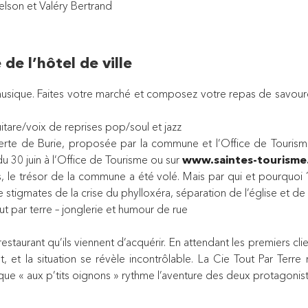
lson et Valéry Bertrand
 de l’hôtel de ville
musique. Faites votre marché et composez votre repas de savoure
tare/voix de reprises pop/soul et jazz
erte de Burie, proposée par la commune et l’Office de Tourism
r du 30 juin à l’Office de Tourisme ou sur
www.saintes-tourisme.
, le trésor de la commune a été volé. Mais par qui et pourquoi
re stigmates de la crise du phylloxéra, séparation de l’église et de 
ut par terre – jonglerie et humour de rue
aurant qu’ils viennent d’acquérir. En attendant les premiers client
, et la situation se révèle incontrôlable. La Cie Tout Par Ter
que « aux p’tits oignons » rythme l’aventure des deux protagonist