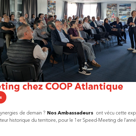
ting chez COOP Atlantique
s
 synergies de demain ?
Nos Ambassadeurs
ont vécu cette expér
cteur historique du territoire, pour le 1er Speed-Meeting de l’anné