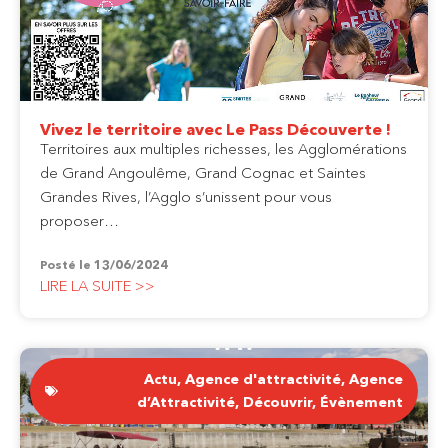
Vivez le territoire avec Le Pass Découverte !
Territoires aux multiples richesses, les Agglomérations
de Grand Angoulême, Grand Cognac et Saintes
Grandes Rives, l’Agglo s’unissent pour vous
proposer…
Posté le
13/06/2024
LIRE LA SUITE >>
Actu
,
Agence d'attractivité
,
Agence
d’Attractivité
,
Découvrir
,
Évènement