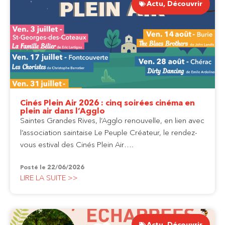
Actu
,
Découvrir
Cinés Plein Air 2026 : cinq soirées cinéma en
plein air dans l’Agglo
Saintes Grandes Rives, l’Agglo renouvelle, en lien avec
l’association saintaise Le Peuple Créateur, le rendez-
vous estival des Cinés Plein Air….
Posté le
22/06/2026
LIRE LA SUITE >>
Actu
,
Découvrir