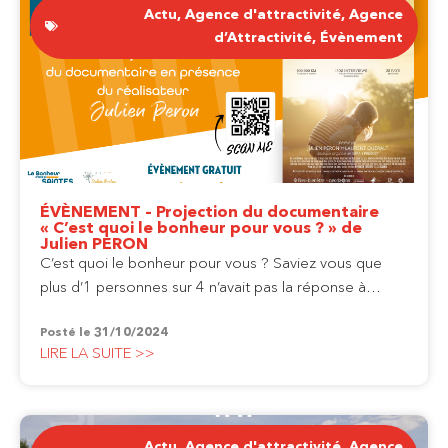
Actu
,
Agence d'attractivité
,
Agence
d’Attractivité
,
Évènement
ÉVÈNEMENT – Projection du documentaire
« C’est quoi le bonheur pour vous ? » de
Julien PERON
C’est quoi le bonheur pour vous ? Saviez vous que
plus d’1 personnes sur 4 n’avait pas la réponse à…
Posté le
31/10/2024
LIRE LA SUITE >>
Actu
,
Agence d'attractivité
,
Agence