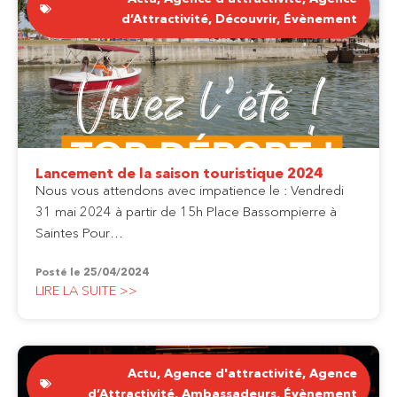
d’Attractivité
,
Découvrir
,
Évènement
Lancement de la saison touristique 2024
Nous vous attendons avec impatience le : Vendredi
31 mai 2024 à partir de 15h Place Bassompierre à
Saintes Pour…
Posté le
25/04/2024
LIRE LA SUITE >>
Actu
,
Agence d'attractivité
,
Agence
d’Attractivité
,
Ambassadeurs
,
Évènement